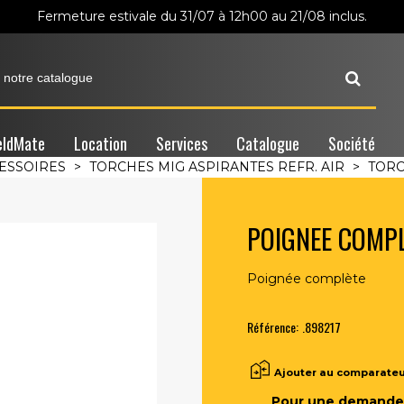
Fermeture estivale du 31/07 à 12h00 au 21/08 inclus.
ldMate
Location
Services
Catalogue
Société
ESSOIRES
>
TORCHES MIG ASPIRANTES REFR. AIR
>
TORC
POIGNEE COMP
Poignée complète
Référence:
.898217
Ajouter au comparate
Pour une demande 