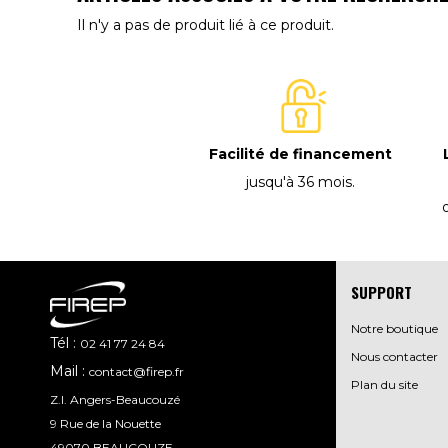
Il n'y a pas de produit lié à ce produit.
Facilité de financement
jusqu'à 36 mois
.
SUPPORT
Notre boutique
Tél :
02 41 77 24 84
Nous contacter
Mail :
contact@firep.fr
Plan du site
Z.I. Angers-Beaucouzé
9 Rue de la Nouette
49070 BEAUCOUZE