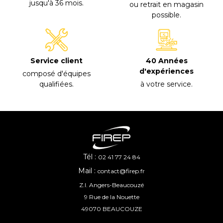
jusqu'à 36 mois
.
ou retrait en magasin
possible
.
40 Années
Service client
d'expériences
composé d'équipes
à votre service
.
qualifiées
.
Tél :
02 41 77 24 84
Mail :
contact@firep.fr
Z.I. Angers-Beaucouzé
9 Rue de la Nouette
49070 BEAUCOUZE