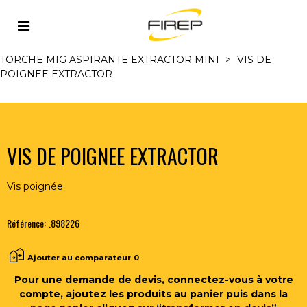
Accueil
>
MIG/MAG
>
TORCHES MIG/MAG ET
ACCESSOIRES
>
TORCHES MIG ASPIRANTES REFR. AIR
>
TORCHE MIG ASPIRANTE EXTRACTOR MINI
>
VIS DE
POIGNEE EXTRACTOR
VIS DE POIGNEE EXTRACTOR
Vis poignée
Référence:
.898226
Ajouter au comparateur
0
Pour une demande de devis, connectez-vous à votre
compte, ajoutez les produits au panier puis dans la