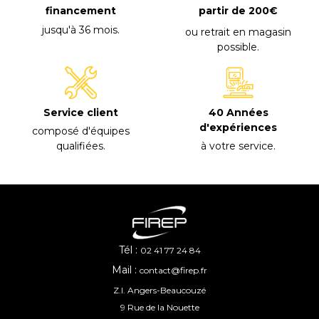
financement
partir de 200€
jusqu'à 36 mois
.
ou retrait en magasin
possible
.
40 Années
Service client
d'expériences
composé d'équipes
à votre service
.
qualifiées
.
Tél :
02 41 77 24 84
Mail :
contact@firep.fr
Z.I. Angers-Beaucouzé
9 Rue de la Nouette