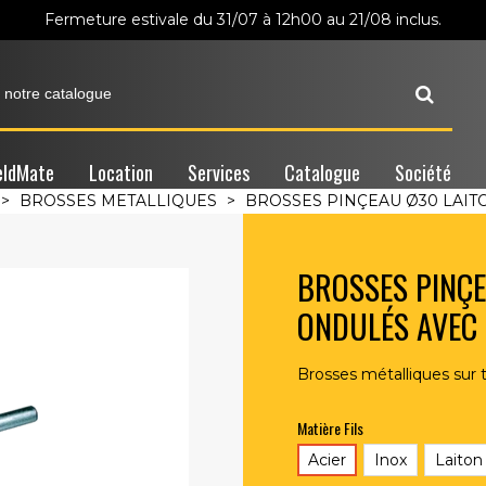
Fermeture estivale du 31/07 à 12h00 au 21/08 inclus.
ldMate
Location
Services
Catalogue
Société
>
BROSSES METALLIQUES
>
BROSSES PINÇEAU Ø30 LAITO
BROSSES PINÇE
ONDULÉS AVEC 
Brosses métalliques sur
Matière Fils
Acier
Inox
Laiton