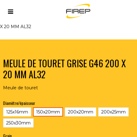
Accueil
>
OUTILLAGE DU SOUDEUR
>
ABRASIFS
>
MEULES DE TOURET
>
MEULE DE TOURET GRISE G46 200
X 20 MM AL32
MEULE DE TOURET GRISE G46 200 X
20 MM AL32
Meule de touret
Diamètre/épaisseur
125x16mm
150x20mm
200x20mm
200x25mm
250x30mm
Grain