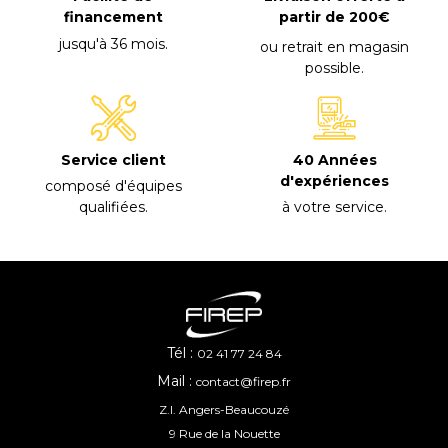
financement
partir de 200€
jusqu'à 36 mois
.
ou retrait en magasin
possible
.
40 Années
Service client
d'expériences
composé d'équipes
à votre service
.
qualifiées
.
Tél :
02 41 77 24 84
Mail :
contact@firep.fr
Z.I. Angers-Beaucouzé
9 Rue de la Nouette