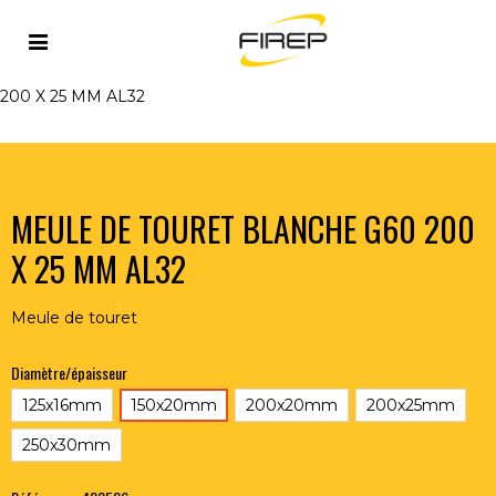
Accueil
>
OUTILLAGE DU SOUDEUR
>
ABRASIFS
>
MEULES DE TOURET
>
MEULE DE TOURET BLANCHE G60
200 X 25 MM AL32
MEULE DE TOURET BLANCHE G60 200
X 25 MM AL32
Meule de touret
Diamètre/épaisseur
125x16mm
150x20mm
200x20mm
200x25mm
250x30mm