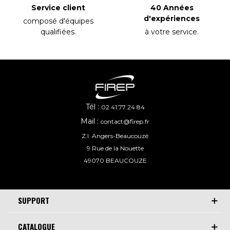
40 Années
Service client
d'expériences
composé d'équipes
à votre service
.
qualifiées
.
Tél :
02 41 77 24 84
Mail :
contact@firep.fr
Z.I. Angers-Beaucouzé
9 Rue de la Nouette
49070 BEAUCOUZE
SUPPORT
CATALOGUE