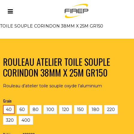
Accueil
>
OUTILLAGE DU SOUDEUR
>
ABRASIFS
>
ROULEAUX D'ATELIER TOILE SOUPLE
>
ROULEAU ATELIER
TOILE SOUPLE CORINDON 38MM X 25M GR150
ROULEAU ATELIER TOILE SOUPLE
CORINDON 38MM X 25M GR150
Rouleau d’atelier toile souple oxyde l’aluminium
Grain
40
60
80
100
120
150
180
220
320
400