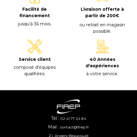
Facilité de
Livraison offerte à
financement
partir de 200€
jusqu'à 36 mois
.
ou retrait en magasin
possible
.
40 Années
Service client
d'expériences
composé d'équipes
à votre service
.
qualifiées
.
Tél :
02 41 77 24 84
Mail :
contact@firep.fr
Z.I. Angers-Beaucouzé