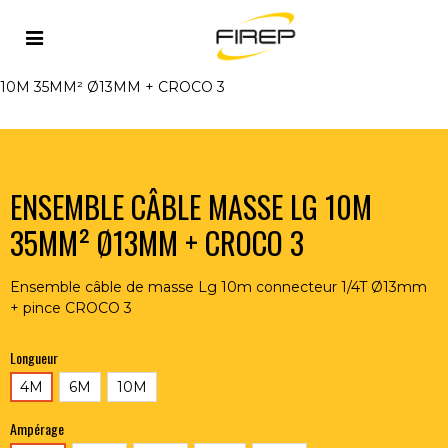
Accueil
>
OUTILLAGE DU SOUDEUR
>
ACCESSOIRES
>
CABLES ET CONNECTEURS
>
ENSEMBLE CÂBLE MASSE LG
10M 35MM² Ø13MM + CROCO 3
ENSEMBLE CÂBLE MASSE LG 10M
35MM² Ø13MM + CROCO 3
Ensemble câble de masse Lg 10m connecteur 1/4T Ø13mm
+ pince CROCO 3
Longueur
4M
6M
10M
Ampérage