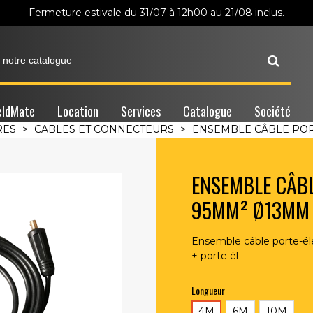
Fermeture estivale du 31/07 à 12h00 au 21/08 inclus.
ldMate
Location
Services
Catalogue
Société
RES
>
CABLES ET CONNECTEURS
>
ENSEMBLE CÂBLE PORT
ENSEMBLE CÂBL
95MM² Ø13MM 
Ensemble câble porte-é
+ porte él
Longueur
4M
6M
10M