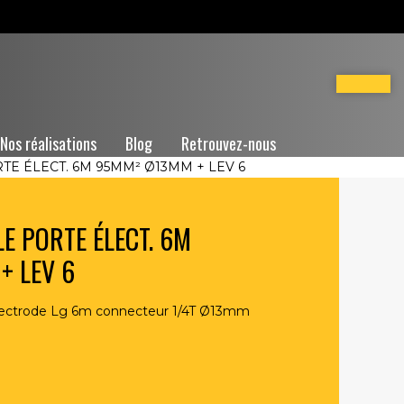
Nos réalisations
Blog
Retrouvez-nous
E ÉLECT. 6M 95MM² Ø13MM + LEV 6
E PORTE ÉLECT. 6M
+ LEV 6
lectrode Lg 6m connecteur 1/4T Ø13mm