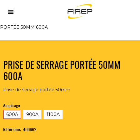
Accueil
>
OUTILLAGE DU SOUDEUR
>
ACCESSOIRES
>
PINCES PORTE-ELECTRODE
>
PRISE DE SERRAGE
PORTÉE 50MM 600A
PRISE DE SERRAGE PORTÉE 50MM
600A
Prise de serrage portée 50mm
Ampérage
600A
900A
1100A
Référence:
.400662