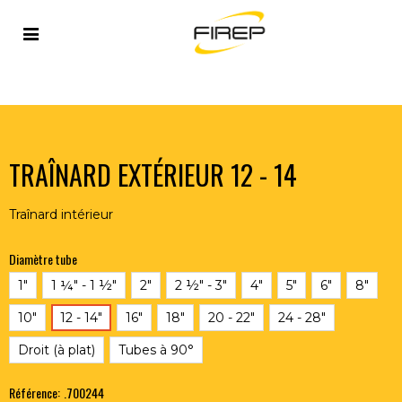
Accueil
>
OUTILLAGE DU SOUDEUR
>
INERTAGE
>
TRAINARDS
>
TRAÎNARD EXTÉRIEUR 12 - 14
TRAÎNARD EXTÉRIEUR 12 - 14
Traînard intérieur
Diamètre tube
1"
1 ¼" - 1 ½"
2"
2 ½" - 3"
4"
5"
6"
8"
10"
12 - 14"
16"
18"
20 - 22"
24 - 28"
Droit (à plat)
Tubes à 90°
Référence:
.700244