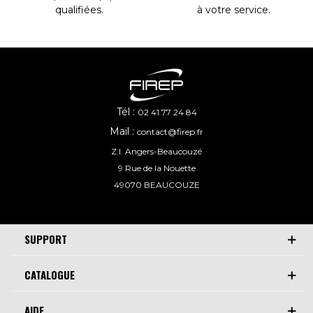
à votre service
.
qualifiées
.
Tél :
02 41 77 24 84
Mail :
contact@firep.fr
Z.I. Angers-Beaucouzé
9 Rue de la Nouette
49070 BEAUCOUZE
SUPPORT
CATALOGUE
AIDE