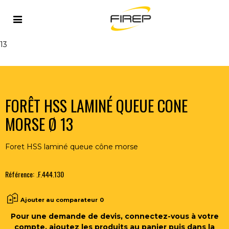
Accueil
>
OUTILLAGE DU SOUDEUR
>
OUTILS COUPANTS
>
FORETS
>
FORÊT HSS LAMINÉ QUEUE CONE MORSE Ø
13
FORÊT HSS LAMINÉ QUEUE CONE
MORSE Ø 13
Foret HSS laminé queue cône morse
Référence:
.F.444.130
Ajouter au comparateur
0
Pour une demande de devis, connectez-vous à votre
compte, ajoutez les produits au panier puis dans la