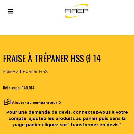
Accueil
>
OUTILLAGE DU SOUDEUR
>
OUTILS COUPANTS
>
FRAISES
>
FRAISE À TRÉPANER HSS Ø 14
FRAISE À TRÉPANER HSS Ø 14
Fraise à trépaner HSS
Référence:
.140.014
Ajouter au comparateur
0
Pour une demande de devis, connectez-vous à votre
compte, ajoutez les produits au panier puis dans la
page panier cliquez sur “transformer en devis”