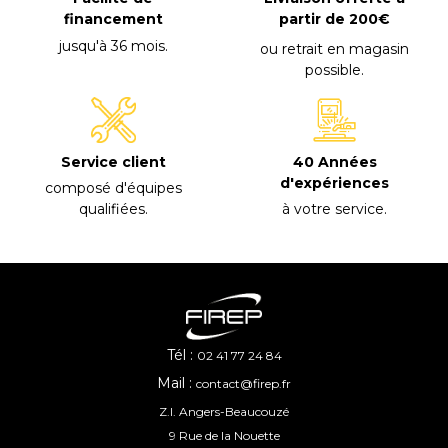
financement
partir de 200€
jusqu'à 36 mois
.
ou retrait en magasin
possible
.
40 Années
Service client
d'expériences
composé d'équipes
à votre service
.
qualifiées
.
Tél :
02 41 77 24 84
Mail :
contact@firep.fr
Z.I. Angers-Beaucouzé
9 Rue de la Nouette