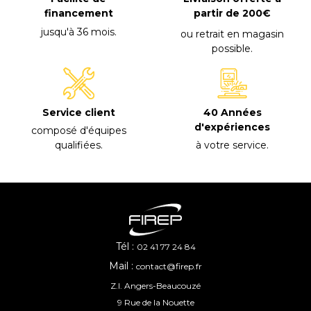
financement
partir de 200€
jusqu'à 36 mois
.
ou retrait en magasin
possible
.
40 Années
Service client
d'expériences
composé d'équipes
à votre service
.
qualifiées
.
Tél :
02 41 77 24 84
Mail :
contact@firep.fr
Z.I. Angers-Beaucouzé
9 Rue de la Nouette