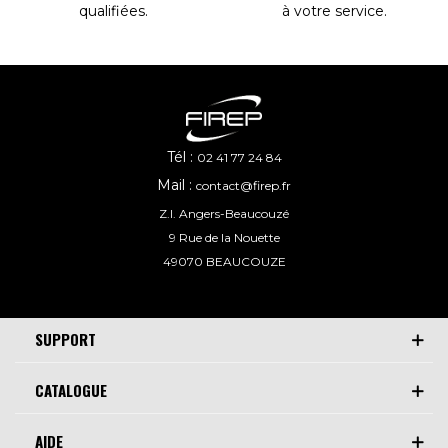
à votre service
.
qualifiées
.
Tél :
02 41 77 24 84
Mail :
contact@firep.fr
Z.I. Angers-Beaucouzé
9 Rue de la Nouette
49070 BEAUCOUZE
SUPPORT
CATALOGUE
AIDE