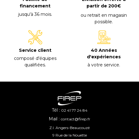
financement
partir de 200€
jusqu'à 36 mois
.
ou retrait en magasin
possible
.
40 Années
Service client
d'expériences
composé d'équipes
à votre service
.
qualifiées
.
Tél :
02 41 77 24 84
Mail :
contact@firep.fr
Z.I. Angers-Beaucouzé
9 Rue de la Nouette