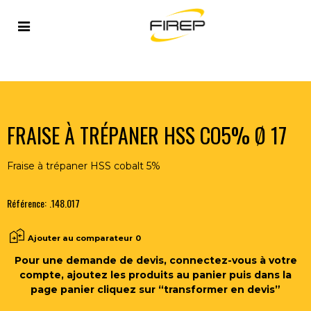
Accueil
>
OUTILLAGE DU SOUDEUR
>
OUTILS COUPANTS
>
FRAISES
>
FRAISE À TRÉPANER HSS CO5% Ø 17
FRAISE À TRÉPANER HSS CO5% Ø 17
Fraise à trépaner HSS cobalt 5%
Référence:
.148.017
Ajouter au comparateur
0
Pour une demande de devis, connectez-vous à votre
compte, ajoutez les produits au panier puis dans la
page panier cliquez sur “transformer en devis”