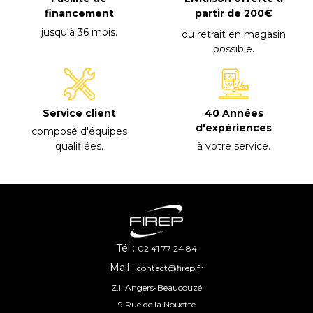
financement
partir de 200€
jusqu'à 36 mois
.
ou retrait en magasin
possible
.
40 Années
Service client
d'expériences
composé d'équipes
à votre service
.
qualifiées
.
Tél :
02 41 77 24 84
Mail :
contact@firep.fr
Z.I. Angers-Beaucouzé
9 Rue de la Nouette