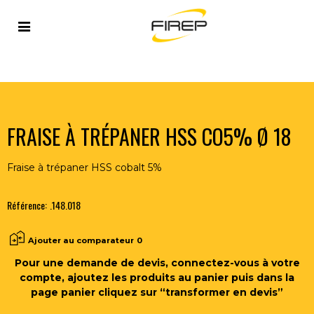
Accueil
>
OUTILLAGE DU SOUDEUR
>
OUTILS COUPANTS
>
FRAISES
>
FRAISE À TRÉPANER HSS CO5% Ø 18
FRAISE À TRÉPANER HSS CO5% Ø 18
Fraise à trépaner HSS cobalt 5%
Référence:
.148.018
Ajouter au comparateur
0
Pour une demande de devis, connectez-vous à votre
compte, ajoutez les produits au panier puis dans la
page panier cliquez sur “transformer en devis”