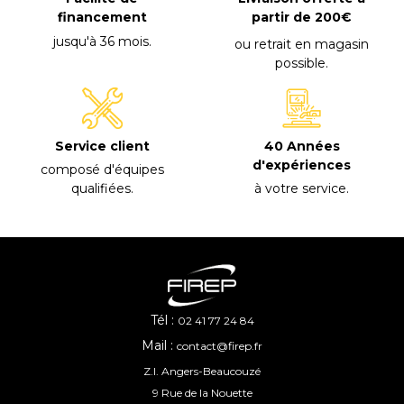
financement
partir de 200€
jusqu'à 36 mois
.
ou retrait en magasin
possible
.
40 Années
Service client
d'expériences
composé d'équipes
à votre service
.
qualifiées
.
Tél :
02 41 77 24 84
Mail :
contact@firep.fr
Z.I. Angers-Beaucouzé
9 Rue de la Nouette