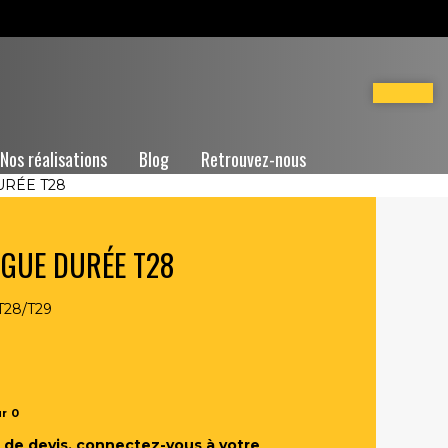
Nos réalisations
Blog
Retrouvez-nous
RÉE T28
NGUE DURÉE T28
T28/T29
ur
0
de devis, connectez-vous à votre