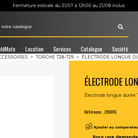
Fermeture estivale du 31/07 à 12h00 au 21/08 inclus.
ldMate
Location
Services
Catalogue
Société
CCESSOIRES
>
TORCHE T28-T29
>
ÉLECTRODE LONGUE DU
ÉLECTRODE LO
Électrode longue durée 
Référence:
.390016
Ajouter au comparate
Pour une demande 