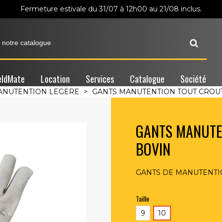
Fermeture estivale du 31/07 à 12h00 au 21/08 inclus.
ldMate
Location
Services
Catalogue
Société
ANUTENTION LEGERE
>
GANTS MANUTENTION TOUT CROU
GANTS MANUTE
BOVIN
GANTS DE MANUTENTION
Taille
9
10