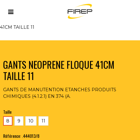
Accueil
>
PROTECTION
>
MAINS
>
GANTS POUR
PRODUITS CHIMIQUES
>
GANTS NEOPRENE FLOQUE
41CM TAILLE 11
GANTS NEOPRENE FLOQUE 41CM
TAILLE 11
GANTS DE MANUTENTION ETANCHES PRODUITS
CHIMIQUES (4.1.2.1) EN 374 (A.
Taille
8
9
10
11
Référence:
.444013/8