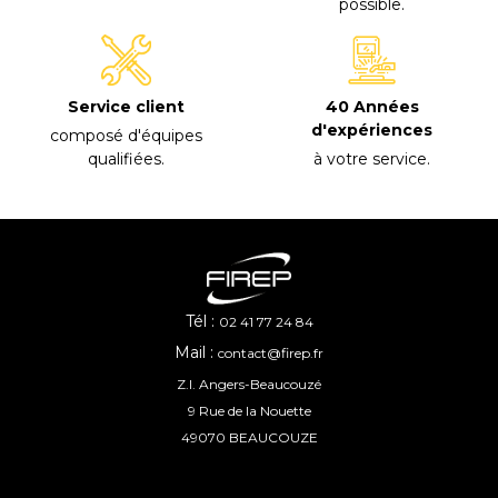
possible
.
40 Années
Service client
d'expériences
composé d'équipes
à votre service
.
qualifiées
.
Tél :
02 41 77 24 84
Mail :
contact@firep.fr
Z.I. Angers-Beaucouzé
9 Rue de la Nouette
49070 BEAUCOUZE