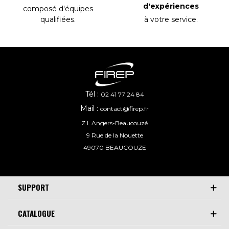
d'expériences
composé d'équipes
à votre service
.
qualifiées
.
Tél :
02 41 77 24 84
Mail :
contact@firep.fr
Z.I. Angers-Beaucouzé
9 Rue de la Nouette
49070 BEAUCOUZE
SUPPORT
CATALOGUE