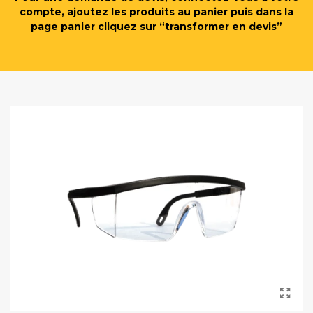
compte, ajoutez les produits au panier puis dans la
page panier cliquez sur “transformer en devis”