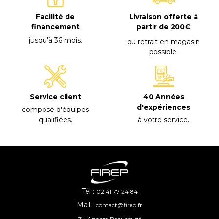
Facilité de
Livraison offerte à
financement
partir de 200€
jusqu'à 36 mois
.
ou retrait en magasin
possible
.
40 Années
Service client
d'expériences
composé d'équipes
à votre service
.
qualifiées
.
Tél :
02 41 77 24 84
Mail :
contact@firep.fr
Z.I. Angers-Beaucouzé