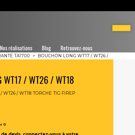
Nos réalisations
Blog
Retrouvez-nous
RANTE TA1700
>
BOUCHON LONG WT17 / WT26 /
 WT17 / WT26 / WT18
 WT26 / WT18 TORCHE TIG FIREP
ur
0
de devis, connectez-vous à votre