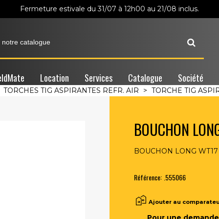
Fermeture estivale du 31/07 à 12h00 au 21/08 inclus.
ldMate
Location
Services
Catalogue
Société
TORCHES TIG ASPIRANTES REFR. AIR
>
TORCHE TIG ASPI
BOUCHON LONG
BOUCHON LONG WT17 /
Référence:
.555066
Ajouter au comparate
Pour une demande 