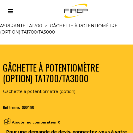
Accueil
>
TIG
>
TORCHES TIG ET ACCESSOIRES
>
TORCHES TIG ASPIRANTES REFR. AIR
>
TORCHE TIG
ASPIRANTE TA1700
>
GÂCHETTE À POTENTIOMÈTRE
(OPTION) TA1700/TA3000
GÂCHETTE À POTENTIOMÈTRE
(OPTION) TA1700/TA3000
Gâchette à potentiomètre (option)
Référence:
.899106
Ajouter au comparateur
0
Pour une demande de devis, connectez-vous à votre