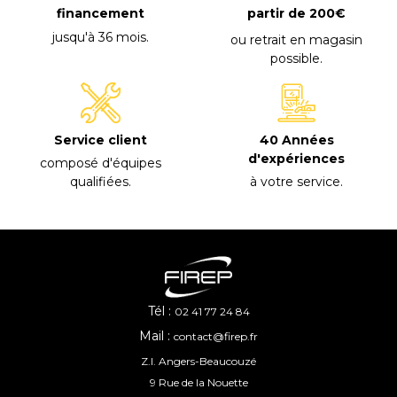
financement
partir de 200€
jusqu'à 36 mois
.
ou retrait en magasin
possible
.
40 Années
Service client
d'expériences
composé d'équipes
à votre service
.
qualifiées
.
Tél :
02 41 77 24 84
Mail :
contact@firep.fr
Z.I. Angers-Beaucouzé
9 Rue de la Nouette