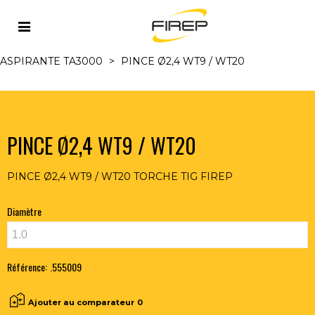
Accueil
>
TIG
>
TORCHES TIG ET ACCESSOIRES
>
TORCHES TIG ASPIRANTES REFR. EAU
>
TORCHE TIG
ASPIRANTE TA3000
>
PINCE Ø2,4 WT9 / WT20
PINCE Ø2,4 WT9 / WT20
PINCE Ø2,4 WT9 / WT20 TORCHE TIG FIREP
Diamètre
Référence:
.555009
Ajouter au comparateur
0