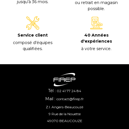
jusqu'à 36 mois
.
ou retrait en magasin
possible
.
40 Années
Service client
d'expériences
composé d'équipes
à votre service
.
qualifiées
.
Tél :
02 41 77 24 84
Mail :
contact@firep.fr
Z.I. Angers-Beaucouzé
9 Rue de la Nouette
49070 BEAUCOUZE