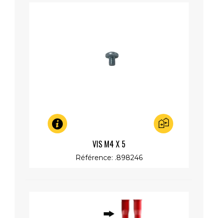
Aperçu rapide
VIS M4 X 5
Référence: .898246